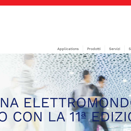
Applications
Prodotti
Servizi
S
RNA ELETTROMOND
 CON LA 11ª EDIZ