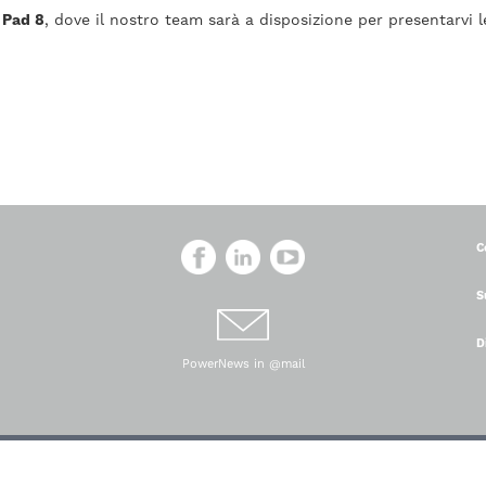
 Pad 8
, dove il nostro team sarà a disposizione per presentarvi l
C
S
D
PowerNews in @mail