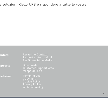
e soluzioni Riello UPS e rispondere a tutte le vostre
Recapiti e Contatti
ontatti
Richiesta informazioni
Per Giornalisti e Media
Downloads
upporto
Customer Support Area
Mappa del sito
Termini d'uso
isclaimer
Copyright
Cookie Policy
Privacy Policy
Whistleblowing