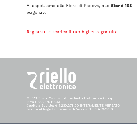
Vi aspettiamo alla Fiera di Padova, allo
Stand 168 –
esigenze.
Registrati e scarica il tuo biglietto gratuito
© RPS Spa - Member of the Riello Elettronica Group
P.Iva IT02647040233
Capitale Sociale: € 1.230.278,00 INTERAMENTE VERSATO
Iscritta al Registro imprese di Verona N° REA 252286