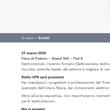
Gruppo
>
Eventi
27 marzo 2026
Fiera di Padova – Stand 168 – Pad 8
Elettromondo, l’evento firmato Elettroveneta dedica
raccolto aziende leader del settore e migliaia di vi
Riello UPS sarà presente!
Per installatori, progettisti e professionisti del T
avanzate dell’intera filiera, dai componenti elettrici
Oltre all’area espositiva, non mancheranno momenti 
periti elettrotecnici.
Noi ci saremo!