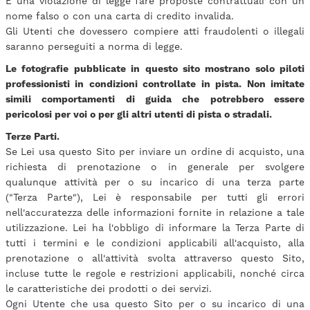
È una violazione di legge fare proposte contrattuali con un
nome falso o con una carta di credito invalida.
Gli Utenti che dovessero compiere atti fraudolenti o illegali
saranno perseguiti a norma di legge.
Le fotografie pubblicate in questo sito mostrano solo piloti
professionisti in condizioni controllate in pista. Non imitate
simili comportamenti di guida che potrebbero essere
pericolosi per voi o per gli altri utenti di pista o stradali.
Terze Parti.
Se Lei usa questo Sito per inviare un ordine di acquisto, una
richiesta di prenotazione o in generale per svolgere
qualunque attività per o su incarico di una terza parte
("Terza Parte"), Lei è responsabile per tutti gli errori
nell'accuratezza delle informazioni fornite in relazione a tale
utilizzazione. Lei ha l'obbligo di informare la Terza Parte di
tutti i termini e le condizioni applicabili all'acquisto, alla
prenotazione o all'attività svolta attraverso questo Sito,
incluse tutte le regole e restrizioni applicabili, nonché circa
le caratteristiche dei prodotti o dei servizi.
Ogni Utente che usa questo Sito per o su incarico di una