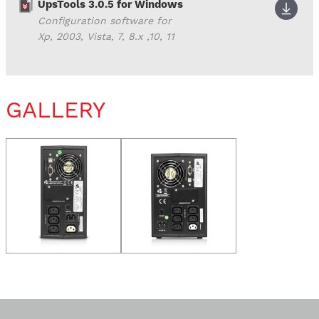
UpsTools 3.0.5 for Windows
Configuration software for
Xp, 2003, Vista, 7, 8.x ,10, 11
GALLERY