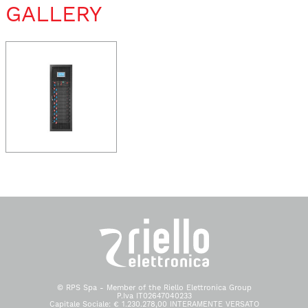
GALLERY
© RPS Spa - Member of the Riello Elettronica Group
P.Iva IT02647040233
Capitale Sociale: € 1.230.278,00 INTERAMENTE VERSATO