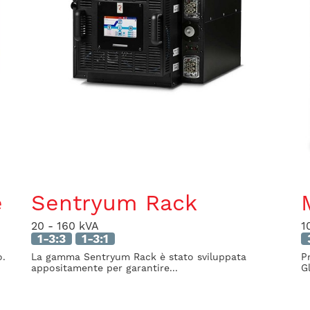
e
Sentryum Rack
20 - 160 kVA
1
1-3:3
1-3:1
o.
La gamma Sentryum Rack è stato sviluppata
P
appositamente per garantire...
Gl