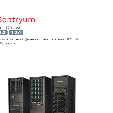
Sentryum
0 - 120 kVA
3:3
1-3:1
a nostra terza generazione di sistemi UPS ON
INE senza...