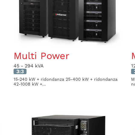
Multi Power
45 - 294 kVA
1
3:3
15-240 kW + ridondanza 25-400 kW + ridondanza
M
42-1008 kW +...
n