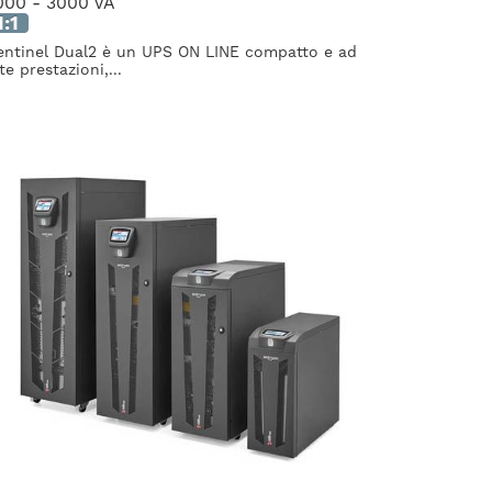
000 - 3000 VA
1:1
entinel Dual2 è un UPS ON LINE compatto e ad
te prestazioni,...