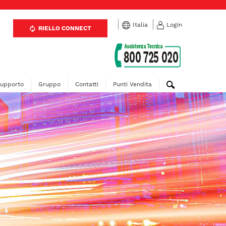
Italia
Login
RIELLO CONNECT
upporto
Gruppo
Contatti
Punti Vendita