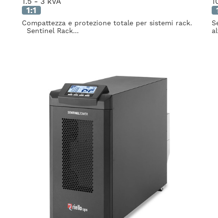
1.5 - 3 kVA
1
1:1
Compattezza e protezione totale per sistemi rack.
S
Sentinel Rack...
al