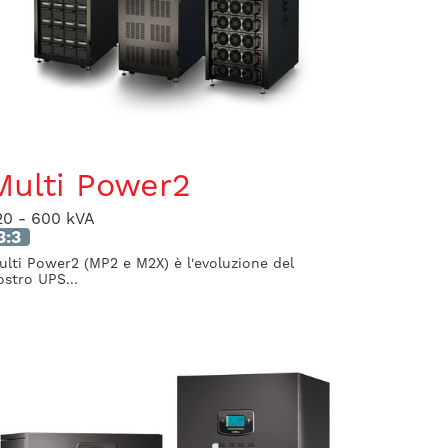
Multi Power2
20 - 600 kVA
3:3
ulti Power2 (MP2 e M2X) è l'evoluzione del
ostro UPS...