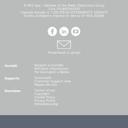
© RPS Spa - Member of the Riello Elettronica Group
P.Iva IT02647040233
Capitale Sociale: € 1.230.278,00 INTERAMENTE VERSATO
Iscritta al Registro imprese di Verona N° REA 252286
PowerNews in @mail
Recapiti e Contatti
Contatti
Richiesta informazioni
Per Giornalisti e Media
Downloads
Supporto
Customer Support Area
Mappa del sito
Termini d'uso
Disclaimer
Copyright
Cookie Policy
Privacy Policy
Whistleblowing