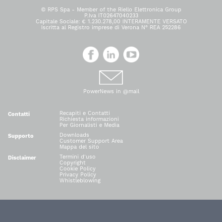
© RPS Spa - Member of the Riello Elettronica Group
P.Iva IT02647040233
Capitale Sociale: € 1.230.278,00 INTERAMENTE VERSATO
Iscritta al Registro imprese di Verona N° REA 252286
PowerNews in @mail
Recapiti e Contatti
Contatti
Richiesta informazioni
Per Giornalisti e Media
Downloads
Supporto
Customer Support Area
Mappa del sito
Termini d'uso
Disclaimer
Copyright
Cookie Policy
Privacy Policy
Whistleblowing