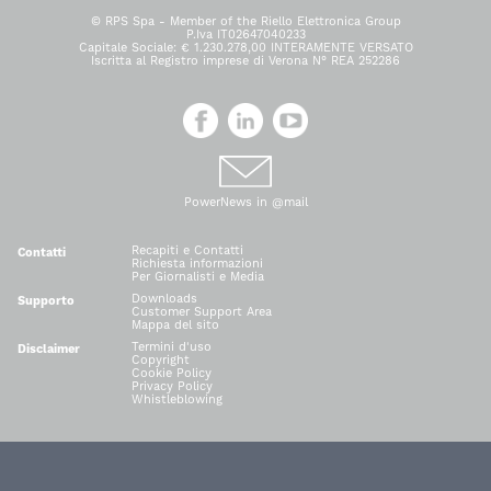
© RPS Spa - Member of the Riello Elettronica Group
P.Iva IT02647040233
Capitale Sociale: € 1.230.278,00 INTERAMENTE VERSATO
Iscritta al Registro imprese di Verona N° REA 252286
PowerNews in @mail
Recapiti e Contatti
Contatti
Richiesta informazioni
Per Giornalisti e Media
Downloads
Supporto
Customer Support Area
Mappa del sito
Termini d'uso
Disclaimer
Copyright
Cookie Policy
Privacy Policy
Whistleblowing