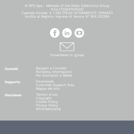
© RPS Spa - Member of the Riello Elettronica Group
P.Iva IT02647040233
Capitale Sociale: € 1.230.278,00 INTERAMENTE VERSATO
Iscritta al Registro imprese di Verona N° REA 252286
PowerNews in @mail
Recapiti e Contatti
Contatti
Richiesta informazioni
Per Giornalisti e Media
Downloads
Supporto
Customer Support Area
Mappa del sito
Termini d'uso
Disclaimer
Copyright
Cookie Policy
Privacy Policy
Whistleblowing