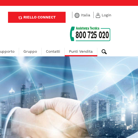
Italia
Login
RIELLO CONNECT
upporto
Gruppo
Contatti
Punti Vendita