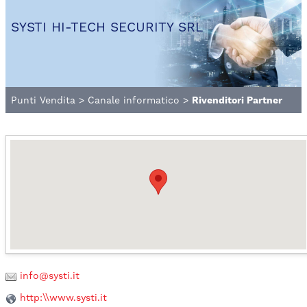
SYSTI HI-TECH SECURITY SRL
Punti Vendita
>
Canale informatico
>
Rivenditori Partner
info@systi.it
http:\\www.systi.it