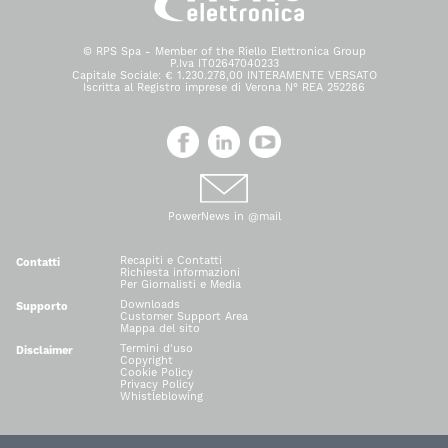
© RPS Spa - Member of the Riello Elettronica Group
P.Iva IT02647040233
Capitale Sociale: € 1.230.278,00 INTERAMENTE VERSATO
Iscritta al Registro imprese di Verona N° REA 252286
PowerNews in @mail
Recapiti e Contatti
Contatti
Richiesta informazioni
Per Giornalisti e Media
Downloads
Supporto
Customer Support Area
Mappa del sito
Termini d'uso
Disclaimer
Copyright
Cookie Policy
Privacy Policy
Whistleblowing