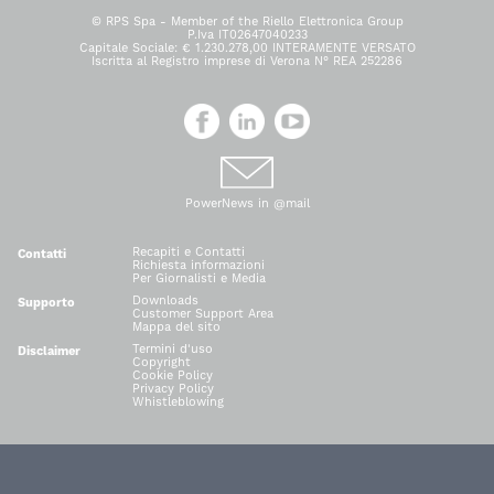
© RPS Spa - Member of the Riello Elettronica Group
P.Iva IT02647040233
Capitale Sociale: € 1.230.278,00 INTERAMENTE VERSATO
Iscritta al Registro imprese di Verona N° REA 252286
PowerNews in @mail
Recapiti e Contatti
Contatti
Richiesta informazioni
Per Giornalisti e Media
Downloads
Supporto
Customer Support Area
Mappa del sito
Termini d'uso
Disclaimer
Copyright
Cookie Policy
Privacy Policy
Whistleblowing