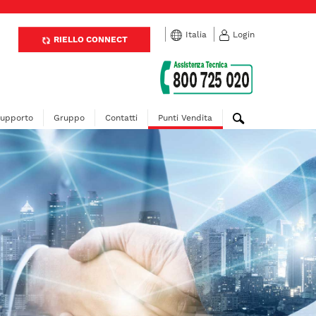
Italia
Login
RIELLO CONNECT
upporto
Gruppo
Contatti
Punti Vendita