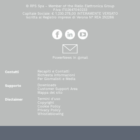
© RPS Spa - Member of the Riello Elettronica Group
P.Iva IT02647040233
Capitale Sociale: € 1.230.278,00 INTERAMENTE VERSATO
Iscritta al Registro imprese di Verona N° REA 252286
PowerNews in @mail
Recapiti e Contatti
Contatti
Richiesta informazioni
Per Giornalisti e Media
Downloads
Supporto
Customer Support Area
Mappa del sito
Termini d'uso
Disclaimer
Copyright
Cookie Policy
Privacy Policy
Whistleblowing