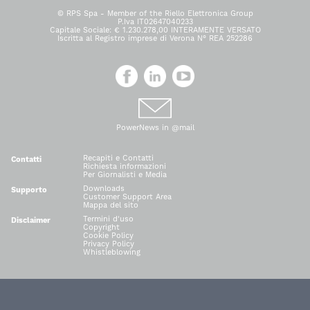
© RPS Spa - Member of the Riello Elettronica Group
P.Iva IT02647040233
Capitale Sociale: € 1.230.278,00 INTERAMENTE VERSATO
Iscritta al Registro imprese di Verona N° REA 252286
PowerNews in @mail
Recapiti e Contatti
Contatti
Richiesta informazioni
Per Giornalisti e Media
Downloads
Supporto
Customer Support Area
Mappa del sito
Termini d'uso
Disclaimer
Copyright
Cookie Policy
Privacy Policy
Whistleblowing