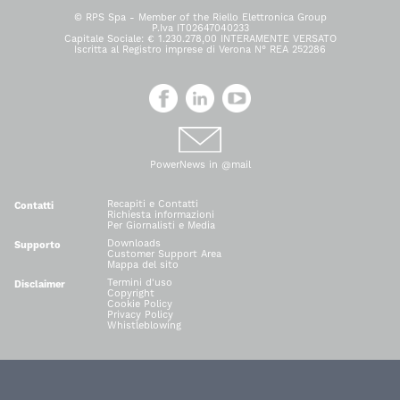
© RPS Spa - Member of the Riello Elettronica Group
P.Iva IT02647040233
Capitale Sociale: € 1.230.278,00 INTERAMENTE VERSATO
Iscritta al Registro imprese di Verona N° REA 252286
PowerNews in @mail
Recapiti e Contatti
Contatti
Richiesta informazioni
Per Giornalisti e Media
Downloads
Supporto
Customer Support Area
Mappa del sito
Termini d'uso
Disclaimer
Copyright
Cookie Policy
Privacy Policy
Whistleblowing