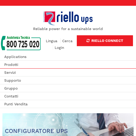
Reliable power for a sustainable world
RIELLO CONNECT
Lingua
Cerca
Login
Applications
Prodotti
Servizi
Supporto
Gruppo
Contatti
Punti Vendita
CONFIGURATORE UPS