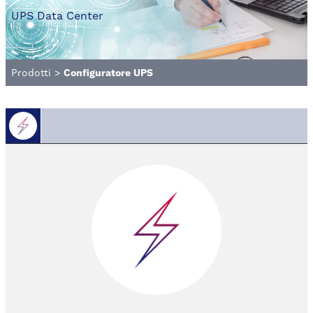
UPS Data Center
Prodotti
>
Configuratore UPS