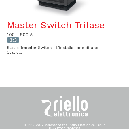
Master Switch Trifase
100 - 800 A
3:3
Static Transfer Switch L’installazione di uno
Static...
© RPS Spa - Member of the Riello Elettronica Group
P.Iva IT02647040233