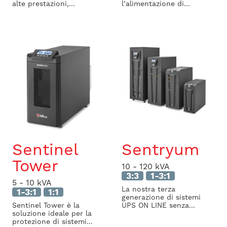
alte prestazioni,...
l’alimentazione di...
Sentinel
Sentryum
Tower
10 - 120 kVA
3:3
1-3:1
5 - 10 kVA
La nostra terza
1-3:1
1:1
generazione di sistemi
Sentinel Tower è la
UPS ON LINE senza...
soluzione ideale per la
protezione di sistemi...